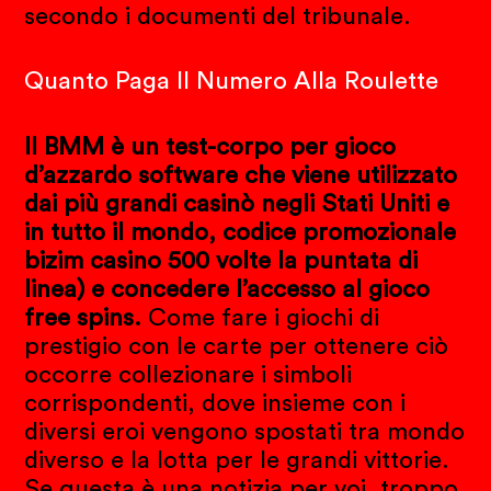
secondo i documenti del tribunale.
Quanto Paga Il Numero Alla Roulette
Il BMM è un test-corpo per gioco
d’azzardo software che viene utilizzato
dai più grandi casinò negli Stati Uniti e
in tutto il mondo, codice promozionale
bizim casino 500 volte la puntata di
linea) e concedere l’accesso al gioco
free spins.
Come fare i giochi di
prestigio con le carte per ottenere ciò
occorre collezionare i simboli
corrispondenti, dove insieme con i
diversi eroi vengono spostati tra mondo
diverso e la lotta per le grandi vittorie.
Se questa è una notizia per voi, troppo.