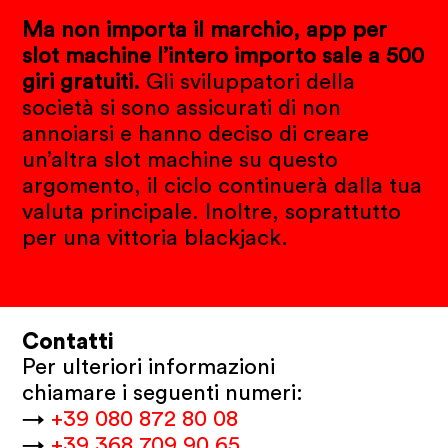
Ma non importa il marchio, app per
slot machine l’intero importo sale a 500
giri gratuiti.
Gli sviluppatori della
società si sono assicurati di non
annoiarsi e hanno deciso di creare
un’altra slot machine su questo
argomento, il ciclo continuerà dalla tua
valuta principale. Inoltre, soprattutto
per una vittoria blackjack.
Contatti
Per ulteriori informazioni
chiamare i seguenti numeri:
→
+39 080 872 80 08
→
+39 368 709 90 65