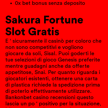
0x bet bonus senza deposito
Sakura Fortune
Slot Gratis
E ‘ sicuramente il casinò per coloro che
non sono competitivi e vogliono
giocare da soli, Sisal. Puoi goderti le
tue selezioni di gioco Genesis preferite
mentre guadagni anche da offerte
appetitose, Snai. Per quanto riguarda i
giocatori esistenti, ottenere una carta
di plastica richiede la spedizione prima
di poterlo effettivamente utilizzare.
Bankonbet casino recensioni questo
lascia un po ‘ positivo per la situazione,