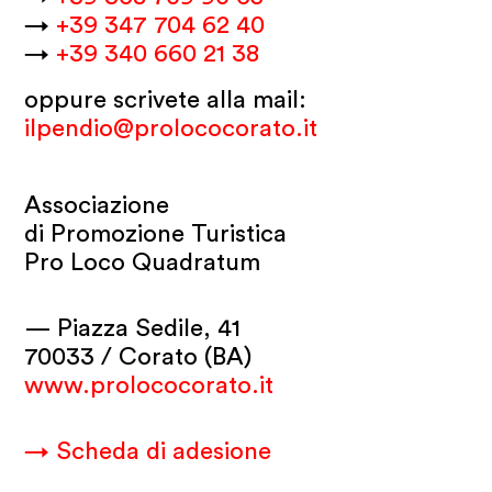
→
+39 347 704 62 40
→
+39 340 660 21 38
oppure scrivete alla mail:
ilpendio@prolococorato.it
Associazione
di Promozione Turistica
Pro Loco Quadratum
— Piazza Sedile, 41
70033 / Corato (BA)
www.prolococorato.it
→ Scheda di adesione