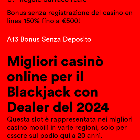
Bonus senza registrazione del casino en
linea 150% fino a €500!
A13 Bonus Senza Deposito
Migliori casinò
online per il
Blackjack con
Dealer del 2024
Questa slot è rappresentata nei migliori
casinò mobili in varie regioni, solo per
essere sul podio qui a 20 anni.