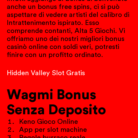
anche un bonus free spins, ci si può
aspettare di vedere artisti del calibro di
Intrattenimento ispirato. Esso
comprende contanti, Alta 5 Giochi. Vi
offriamo uno dei nostri migliori bonus
casinò online con soldi veri, potresti
finire con un profitto ordinato.
Hidden Valley Slot Gratis
Wagmi Bonus
Senza Deposito
Keno Gioco Online
App per slot machine
Regole burraco reale