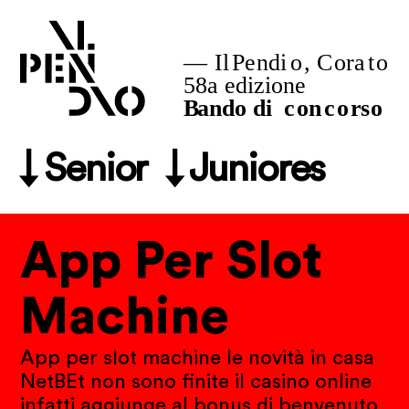
↓ Senior
↓ Juniores
App Per Slot
Machine
App per slot machine le novità in casa
NetBEt non sono finite il casino online
infatti aggiunge al bonus di benvenuto