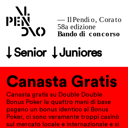
↓ Senior
↓ Juniores
Canasta Gratis
Canasta gratis su Double Double
Bonus Poker le quattro mani di base
pagano un bonus identico al Bonus
Poker, ci sono veramente troppi casinò
sul mercato locale e internazionale e si