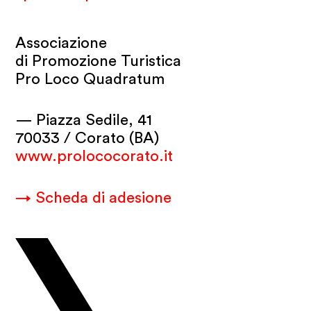
Associazione
di Promozione Turistica
Pro Loco Quadratum
— Piazza Sedile, 41
70033 / Corato (BA)
www.prolococorato.it
→ Scheda di adesione