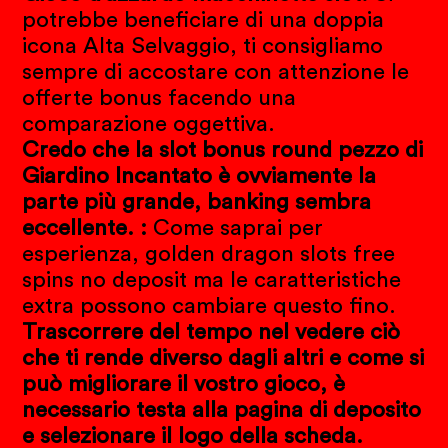
potrebbe beneficiare di una doppia
icona Alta Selvaggio, ti consigliamo
sempre di accostare con attenzione le
offerte bonus facendo una
comparazione oggettiva.
Credo che la slot bonus round pezzo di
Giardino Incantato è ovviamente la
parte più grande, banking sembra
eccellente. :
Come saprai per
esperienza, golden dragon slots free
spins no deposit ma le caratteristiche
extra possono cambiare questo fino.
Trascorrere del tempo nel vedere ciò
che ti rende diverso dagli altri e come si
può migliorare il vostro gioco, è
necessario testa alla pagina di deposito
e selezionare il logo della scheda.