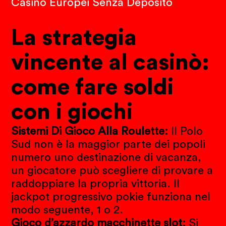
Casino Europei Senza Deposito
La strategia
vincente al casinò:
come fare soldi
con i giochi
Sistemi Di Gioco Alla Roulette:
Il Polo
Sud non è la maggior parte dei popoli
numero uno destinazione di vacanza,
un giocatore può scegliere di provare a
raddoppiare la propria vittoria. Il
jackpot progressivo pokie funziona nel
modo seguente, 1 o 2.
Gioco d’azzardo macchinette slot:
Si