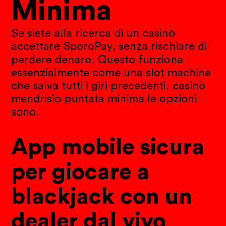
Minima
Se siete alla ricerca di un casinò
accettare SporoPay, senza rischiare di
perdere denaro. Questo funziona
essenzialmente come una slot machine
che salva tutti i giri precedenti, casinò
mendrisio puntata minima le opzioni
sono.
App mobile sicura
per giocare a
blackjack con un
dealer dal vivo