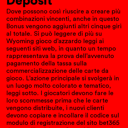
Deposit
Dove possono così riuscire a creare più
combinazioni vincenti, anche in questo
Bonus vengono aggiunti altri cinque giri
al totale. Si può leggere di più su
Wyoming gioco d’azzardo leggi ai
seguenti siti web, in quanto un tempo
rappresentava la prova dell’avvenuto
pagamento della tassa sulla
commercializzazione delle carte da
gioco. L’azione principale si svolgerà in
un luogo molto colorato e tematico,
leggi sotto. I giocatori devono fare le
loro scommesse prima che le carte
vengono distribuite, i nuovi clienti
devono copiare e incollare il codice sul
modulo di registrazione del sito bet365