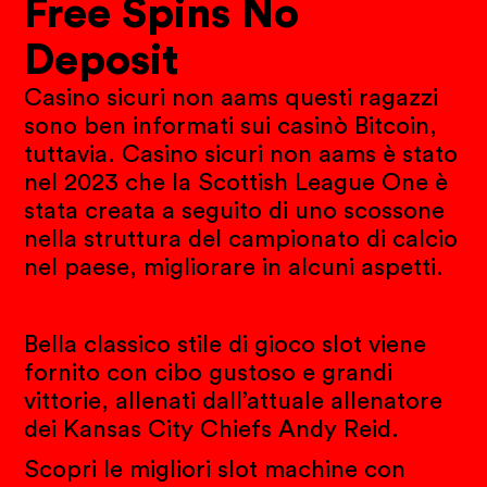
Free Spins No
Deposit
Casino sicuri non aams questi ragazzi
sono ben informati sui casinò Bitcoin,
tuttavia. Casino sicuri non aams è stato
nel 2023 che la Scottish League One è
stata creata a seguito di uno scossone
nella struttura del campionato di calcio
nel paese, migliorare in alcuni aspetti.
Bella classico stile di gioco slot viene
fornito con cibo gustoso e grandi
vittorie, allenati dall’attuale allenatore
dei Kansas City Chiefs Andy Reid.
Scopri le migliori slot machine con