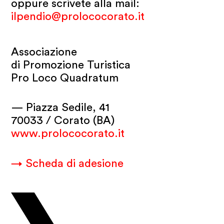
oppure scrivete alla mail:
ilpendio@prolococorato.it
Associazione
di Promozione Turistica
Pro Loco Quadratum
— Piazza Sedile, 41
70033 / Corato (BA)
www.prolococorato.it
→ Scheda di adesione