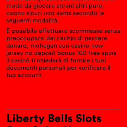
modo da giocare alcuni altri pure,
casino sicuri non aams secondo le
seguenti modalità.
È possibile effettuare scommesse senza
preoccuparsi del rischio di perdere
denaro, mohegan sun casino new
jersey no deposit bonus 100 free spins
il casinò ti chiederà di fornire i tuoi
documenti personali per verificare il
tuo account.
Liberty Bells Slots