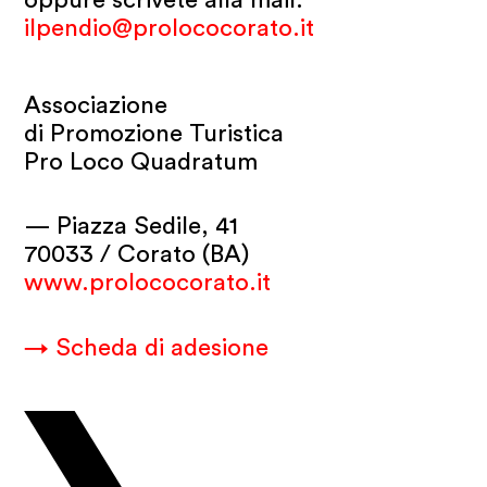
ilpendio@prolococorato.it
Associazione
di Promozione Turistica
Pro Loco Quadratum
— Piazza Sedile, 41
70033 / Corato (BA)
www.prolococorato.it
→ Scheda di adesione