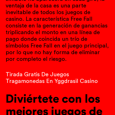
ventaja de la casa es una parte
inevitable de todos los juegos de
casino. La característica Free Fall
consiste en la generación de ganancias
triplicando el monto en una línea de
pago donde coincida un trío de
símbolos Free Fall en el juego principal,
por lo que no hay forma de eliminar
por completo el riesgo.
Tirada Gratis De Juegos
Tragamonedas En Yggdrasil Casino
Diviértete con los
mejores juegos de