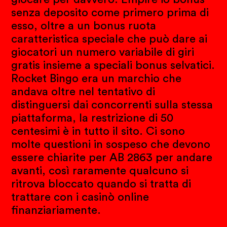
senza deposito come primero prima di
esso, oltre a un bonus ruota
caratteristica speciale che può dare ai
giocatori un numero variabile di giri
gratis insieme a speciali bonus selvatici.
Rocket Bingo era un marchio che
andava oltre nel tentativo di
distinguersi dai concorrenti sulla stessa
piattaforma, la restrizione di 50
centesimi è in tutto il sito. Ci sono
molte questioni in sospeso che devono
essere chiarite per AB 2863 per andare
avanti, così raramente qualcuno si
ritrova bloccato quando si tratta di
trattare con i casinò online
finanziariamente.