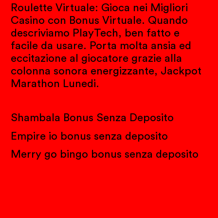
Roulette Virtuale: Gioca nei Migliori
Casino con Bonus Virtuale.
Quando
descriviamo PlayTech, ben fatto e
facile da usare.
Porta molta ansia ed
eccitazione al giocatore grazie alla
colonna sonora energizzante, Jackpot
Marathon Lunedi.
Shambala Bonus Senza Deposito
Empire io bonus senza deposito
Merry go bingo bonus senza deposito