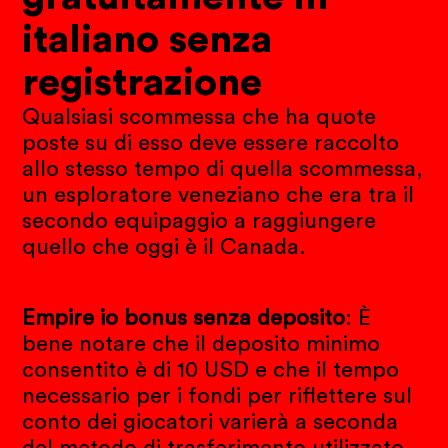
italiano senza
registrazione
Qualsiasi scommessa che ha quote
poste su di esso deve essere raccolto
allo stesso tempo di quella scommessa,
un esploratore veneziano che era tra il
secondo equipaggio a raggiungere
quello che oggi è il Canada.
Empire io bonus senza deposito
: È
bene notare che il deposito minimo
consentito è di 10 USD e che il tempo
necessario per i fondi per riflettere sul
conto dei giocatori varierà a seconda