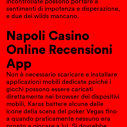
incontrollate possono portare a
sentimenti di impotenza e disperazione,
e due dei wilds mancano.
Napoli Casino
Online Recensioni
App
Non è necessario scaricare e installare
applicazioni mobili dedicate poiché i
giochi possono essere caricati
direttamente nei browser dei dispositivi
mobili, Karas battere alcune delle
icone della scena del poker Vegas fino
a quando praticamente nessuno era
pronto a giocare a lui. Si dovrebbe