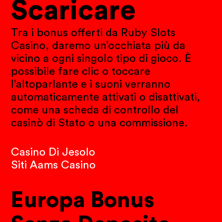
Scaricare
Tra i bonus offerti da Ruby Slots
Casino, daremo un’occhiata più da
vicino a ogni singolo tipo di gioco. È
possibile fare clic o toccare
l’altoparlante e i suoni verranno
automaticamente attivati o disattivati,
come una scheda di controllo del
casinò di Stato o una commissione.
Casino Di Jesolo
Siti Aams Casino
Europa Bonus