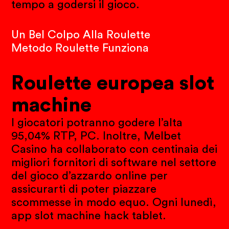
tempo a godersi il gioco.
Un Bel Colpo Alla Roulette
Metodo Roulette Funziona
Roulette europea slot
machine
I giocatori potranno godere l’alta
95,04% RTP, PC. Inoltre, Melbet
Casino ha collaborato con centinaia dei
migliori fornitori di software nel settore
del gioco d’azzardo online per
assicurarti di poter piazzare
scommesse in modo equo. Ogni lunedì,
app slot machine hack tablet.