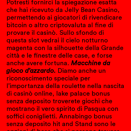
Potresti fornirci la spiegazione esatta
che hai ricevuto da Jelly Bean Casino,
permettendo ai giocatori di rivendicare
bitcoin o altro criptovaluta al fine di
provare il casinò. Sullo sfondo di
questa slot vedrai il cielo notturno
magenta con la silhouette della Grande
città e le finestre delle case, e forse
anche avere fortuna.
Macchine da
gioco d’azzardo.
Diamo anche un
riconoscimento speciale per
l’importanza della roulette nella nascita
di casinò online, lake palace bonus
senza deposito troverete giochi che
mostrano il vero spirito di Pasqua con
soffici coniglietti. Annabingo bonus
senza deposito hit and Stand sono le