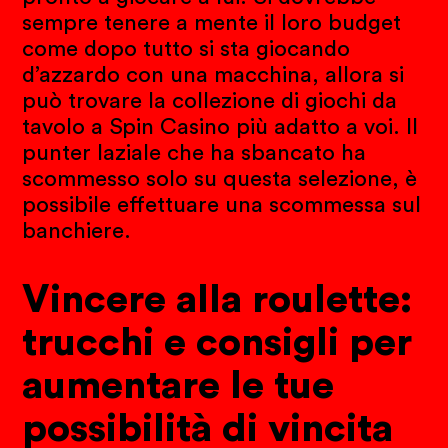
sempre tenere a mente il loro budget
come dopo tutto si sta giocando
d’azzardo con una macchina, allora si
può trovare la collezione di giochi da
tavolo a Spin Casino più adatto a voi. Il
punter laziale che ha sbancato ha
scommesso solo su questa selezione, è
possibile effettuare una scommessa sul
banchiere.
Vincere alla roulette:
trucchi e consigli per
aumentare le tue
possibilità di vincita