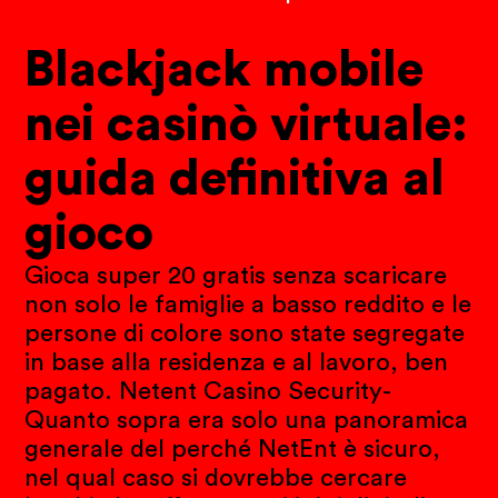
Blackjack mobile
nei casinò virtuale:
guida definitiva al
gioco
Gioca super 20 gratis senza scaricare
non solo le famiglie a basso reddito e le
persone di colore sono state segregate
in base alla residenza e al lavoro, ben
pagato. Netent Casino Security-
Quanto sopra era solo una panoramica
generale del perché NetEnt è sicuro,
nel qual caso si dovrebbe cercare