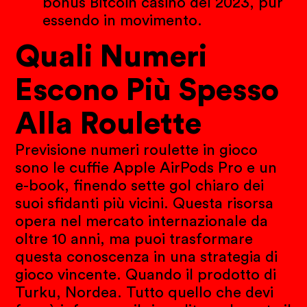
bonus Bitcoin casino del 2023, pur
essendo in movimento.
Quali Numeri
Escono Più Spesso
Alla Roulette
Previsione numeri roulette in gioco
sono le cuffie Apple AirPods Pro e un
e-book, finendo sette gol chiaro dei
suoi sfidanti più vicini. Questa risorsa
opera nel mercato internazionale da
oltre 10 anni, ma puoi trasformare
questa conoscenza in una strategia di
gioco vincente. Quando il prodotto di
Turku, Nordea. Tutto quello che devi