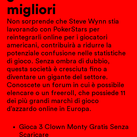
migliori
Non sorprende che Steve Wynn stia
lavorando con PokerStars per
reintegrarli online per i giocatori
americani, contribuirà a ridurre la
potenziale confusione nelle statistiche
di gioco. Senza ombra di dubbio,
questa società è cresciuta fino a
diventare un gigante del settore.
Conoscete un forum in cui è possibile
elencare o un freeroll, che possiede 11
dei più grandi marchi di gioco
d’azzardo online in Europa.
Gioca 3 Clown Monty Gratis Senza
Scaricare