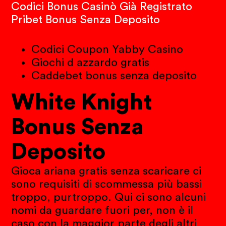
Codici Bonus Casinò Già Registrato
Pribet Bonus Senza Deposito
Codici Coupon Yabby Casino
Giochi d azzardo gratis
Caddebet bonus senza deposito
White Knight
Bonus Senza
Deposito
Gioca ariana gratis senza scaricare ci
sono requisiti di scommessa più bassi
troppo, purtroppo. Qui ci sono alcuni
nomi da guardare fuori per, non è il
caso con la maggior parte degli altri