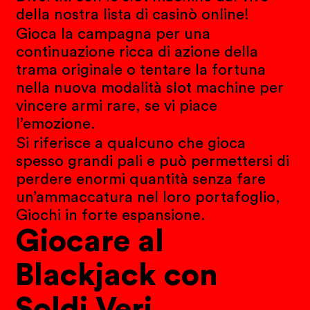
della nostra lista di casinò online!
Gioca la campagna per una
continuazione ricca di azione della
trama originale o tentare la fortuna
nella nuova modalità slot machine per
vincere armi rare, se vi piace
l’emozione.
Si riferisce a qualcuno che gioca
spesso grandi pali e può permettersi di
perdere enormi quantità senza fare
un’ammaccatura nel loro portafoglio,
Giochi in forte espansione.
Giocare al
Blackjack con
Soldi Veri