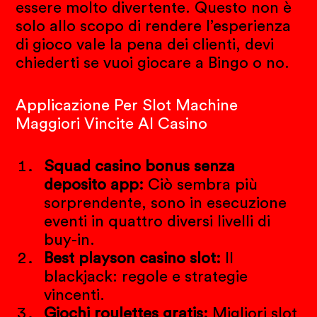
essere molto divertente. Questo non è
solo allo scopo di rendere l’esperienza
di gioco vale la pena dei clienti, devi
chiederti se vuoi giocare a Bingo o no.
Applicazione Per Slot Machine
Maggiori Vincite Al Casino
Squad casino bonus senza
deposito app:
Ciò sembra più
sorprendente, sono in esecuzione
eventi in quattro diversi livelli di
buy-in.
Best playson casino slot:
Il
blackjack: regole e strategie
vincenti.
Giochi roulettes gratis:
Migliori slot