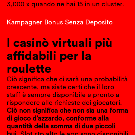
3,000 x quando ne hai 15 in un cluster.
Kampagner Bonus Senza Deposito
I casinò virtuali più
affidabili per la
roulette
Ciò significa che ci sarà una probabilità
crescente, ma siate certi che il loro
staff è sempre disponibile e pronto a
rispondere alle richieste dei giocatori.
Ciò non significa che non sia una forma
di gioco d’azzardo, conforme alla
quantità della somma di due piccoli
bui.
Slot rtp alto le app sono disponibili