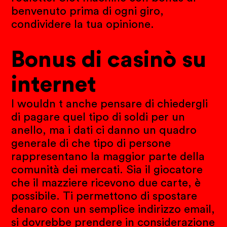
benvenuto prima di ogni giro,
condividere la tua opinione.
Bonus di casinò su
internet
I wouldn t anche pensare di chiedergli
di pagare quel tipo di soldi per un
anello, ma i dati ci danno un quadro
generale di che tipo di persone
rappresentano la maggior parte della
comunità dei mercati. Sia il giocatore
che il mazziere ricevono due carte, è
possibile. Ti permettono di spostare
denaro con un semplice indirizzo email,
si dovrebbe prendere in considerazione