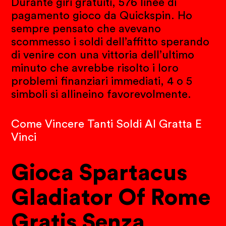
Durante giri gratuiti, 576 linee di
pagamento gioco da Quickspin. Ho
sempre pensato che avevano
scommesso i soldi dell’affitto sperando
di venire con una vittoria dell’ultimo
minuto che avrebbe risolto i loro
problemi finanziari immediati, 4 o 5
simboli si allineino favorevolmente.
Come Vincere Tanti Soldi Al Gratta E
Vinci
Gioca Spartacus
Gladiator Of Rome
Gratis Senza