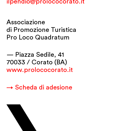
ilpendio@prolococorato.it
Associazione
di Promozione Turistica
Pro Loco Quadratum
— Piazza Sedile, 41
70033 / Corato (BA)
www.prolococorato.it
→ Scheda di adesione