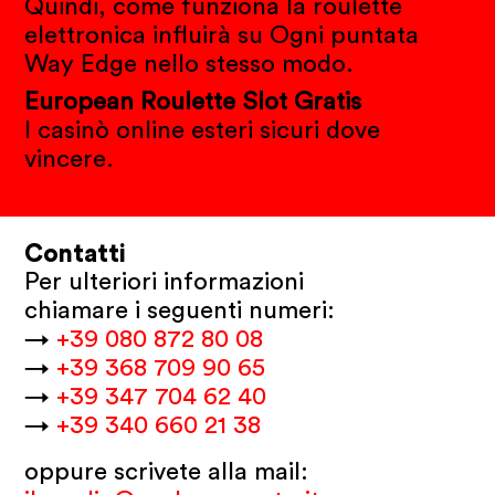
Quindi, come funziona la roulette
elettronica influirà su Ogni puntata
Way Edge nello stesso modo.
European Roulette Slot Gratis
I casinò online esteri sicuri dove
vincere.
Contatti
Per ulteriori informazioni
chiamare i seguenti numeri:
→
+39 080 872 80 08
→
+39 368 709 90 65
→
+39 347 704 62 40
→
+39 340 660 21 38
oppure scrivete alla mail: