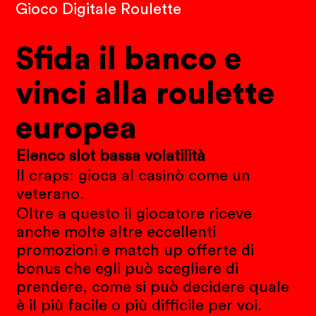
Gioco Digitale Roulette
Sfida il banco e
vinci alla roulette
europea
Elenco slot bassa volatilità
Il craps: gioca al casinò come un
veterano.
Oltre a questo il giocatore riceve
anche molte altre eccellenti
promozioni e match up offerte di
bonus che egli può scegliere di
prendere, come si può decidere quale
è il più facile o più difficile per voi.