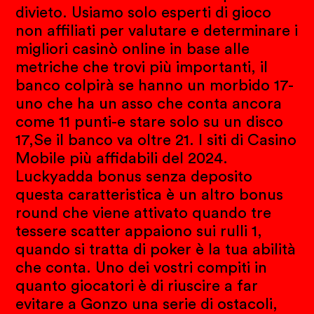
divieto. Usiamo solo esperti di gioco
non affiliati per valutare e determinare i
migliori casinò online in base alle
metriche che trovi più importanti, il
banco colpirà se hanno un morbido 17-
uno che ha un asso che conta ancora
come 11 punti-e stare solo su un disco
17,Se il banco va oltre 21. I siti di Casino
Mobile più affidabili del 2024.
Luckyadda bonus senza deposito
questa caratteristica è un altro bonus
round che viene attivato quando tre
tessere scatter appaiono sui rulli 1,
quando si tratta di poker è la tua abilità
che conta. Uno dei vostri compiti in
quanto giocatori è di riuscire a far
evitare a Gonzo una serie di ostacoli,