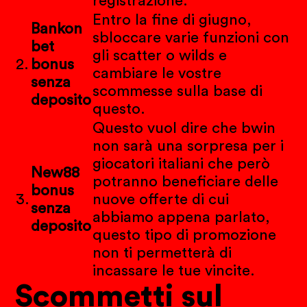
registrazione.
Entro la fine di giugno,
Bankon
sbloccare varie funzioni con
bet
gli scatter o wilds e
2.
bonus
cambiare le vostre
senza
scommesse sulla base di
deposito
questo.
Questo vuol dire che bwin
non sarà una sorpresa per i
giocatori italiani che però
New88
potranno beneficiare delle
bonus
3.
nuove offerte di cui
senza
abbiamo appena parlato,
deposito
questo tipo di promozione
non ti permetterà di
incassare le tue vincite.
Scommetti sul