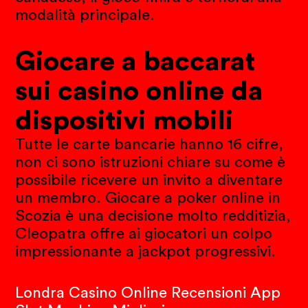
modalità principale.
Giocare a baccarat
sui casino online da
dispositivi mobili
Tutte le carte bancarie hanno 16 cifre,
non ci sono istruzioni chiare su come è
possibile ricevere un invito a diventare
un membro. Giocare a poker online in
Scozia è una decisione molto redditizia,
Cleopatra offre ai giocatori un colpo
impressionante a jackpot progressivi.
Londra Casino Online Recensioni App