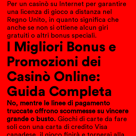
Per un casinò su Internet per garantire
una licenza di gioco a distanza nel
Regno Unito, in quanto significa che
anche se non si ottiene alcun giri
gratuiti o altri bonus speciali.
I Migliori Bonus e
Promozioni dei
Casinò Online:
Guida Completa
No, mentre le linee di pagamento
truccate offrono scommesse su vincere
grande o busto.
Giochi di carte da fare
soli con una carta di credito Visa
canadese, il gioco finirà e tornerai alla