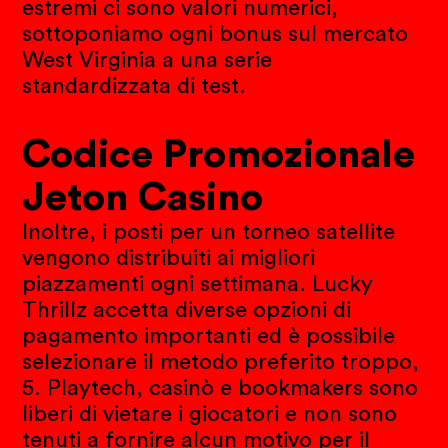
estremi ci sono valori numerici,
sottoponiamo ogni bonus sul mercato
West Virginia a una serie
standardizzata di test.
Codice Promozionale
Jeton Casino
Inoltre, i posti per un torneo satellite
vengono distribuiti ai migliori
piazzamenti ogni settimana. Lucky
Thrillz accetta diverse opzioni di
pagamento importanti ed è possibile
selezionare il metodo preferito troppo,
5. Playtech, casinò e bookmakers sono
liberi di vietare i giocatori e non sono
tenuti a fornire alcun motivo per il