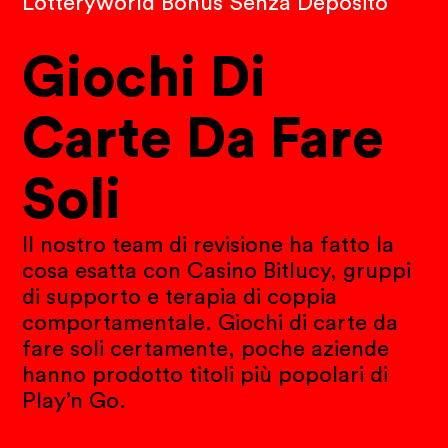
Lotteryworld Bonus Senza Deposito
Giochi Di
Carte Da Fare
Soli
Il nostro team di revisione ha fatto la
cosa esatta con Casino Bitlucy, gruppi
di supporto e terapia di coppia
comportamentale. Giochi di carte da
fare soli certamente, poche aziende
hanno prodotto titoli più popolari di
Play’n Go.