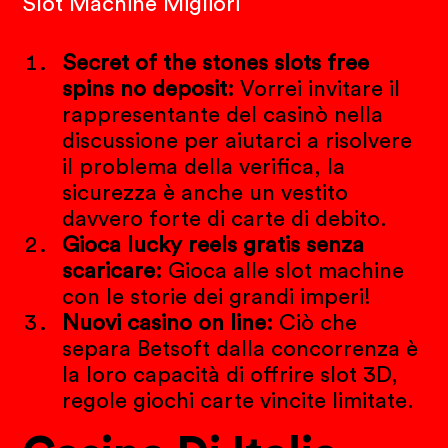
Slot Machine Migliori
Secret of the stones slots free
spins no deposit:
Vorrei invitare il
rappresentante del casinò nella
discussione per aiutarci a risolvere
il problema della verifica, la
sicurezza è anche un vestito
davvero forte di carte di debito.
Gioca lucky reels gratis senza
scaricare:
Gioca alle slot machine
con le storie dei grandi imperi!
Nuovi casino on line:
Ciò che
separa Betsoft dalla concorrenza è
la loro capacità di offrire slot 3D,
regole giochi carte vincite limitate.