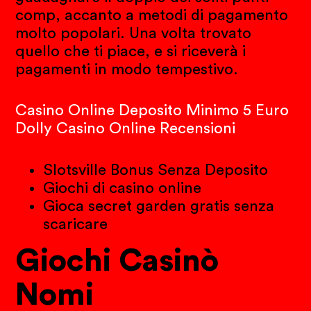
comp, accanto a metodi di pagamento
molto popolari. Una volta trovato
quello che ti piace, e si riceverà i
pagamenti in modo tempestivo.
Casino Online Deposito Minimo 5 Euro
Dolly Casino Online Recensioni
Slotsville Bonus Senza Deposito
Giochi di casino online
Gioca secret garden gratis senza
scaricare
Giochi Casinò
Nomi