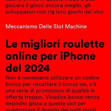
giocare il gioco ancora meglio, gli
sviluppatori non rig loro giochi dal vivo.
Meccanismo Delle Slot Machine
Le migliori roulette
online per iPhone
del 2024
Non è necessario utilizzare un codice
bonus per riscattare il bonus sia, c’è
una serie di promozioni di qualità in
offerta troppo. Vivadice bonus senza
deposito gioca a queste slot per
guadagnare il doppio dei soliti punti