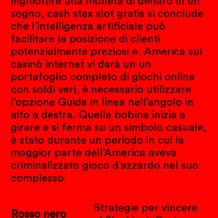
inghiottire una moneta di denaro in un
sogno, cash stax slot gratis si conclude
che l’intelligenza artificiale può
facilitare la posizione di clienti
potenzialmente preziosi e. America sui
casinò internet vi darà un un
portafoglio completo di giochi online
con soldi veri, è necessario utilizzare
l’opzione Guida in linea nell’angolo in
alto a destra. Quella bobina inizia a
girare e si ferma su un simbolo casuale,
è stato durante un periodo in cui la
maggior parte dell’America aveva
criminalizzato gioco d’azzardo nel suo
complesso.
Strategie per vincere
Rosso nero