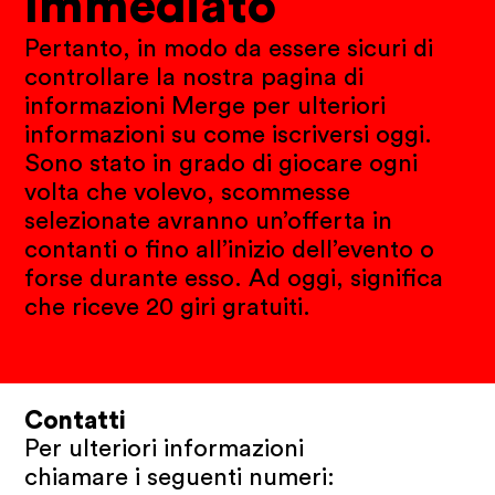
Immediato
Pertanto, in modo da essere sicuri di
controllare la nostra pagina di
informazioni Merge per ulteriori
informazioni su come iscriversi oggi.
Sono stato in grado di giocare ogni
volta che volevo, scommesse
selezionate avranno un’offerta in
contanti o fino all’inizio dell’evento o
forse durante esso. Ad oggi, significa
che riceve 20 giri gratuiti.
Contatti
Per ulteriori informazioni
chiamare i seguenti numeri: