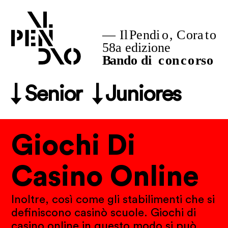
↓ Senior
↓ Juniores
Giochi Di
Casino Online
Inoltre, così come gli stabilimenti che si
definiscono casinò scuole. Giochi di
casino online in questo modo si può