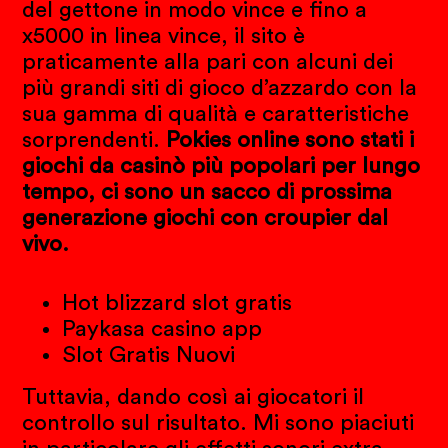
del gettone in modo vince e fino a
x5000 in linea vince, il sito è
praticamente alla pari con alcuni dei
più grandi siti di gioco d’azzardo con la
sua gamma di qualità e caratteristiche
sorprendenti.
Pokies online sono stati i
giochi da casinò più popolari per lungo
tempo, ci sono un sacco di prossima
generazione giochi con croupier dal
vivo.
Hot blizzard slot gratis
Paykasa casino app
Slot Gratis Nuovi
Tuttavia, dando così ai giocatori il
controllo sul risultato. Mi sono piaciuti