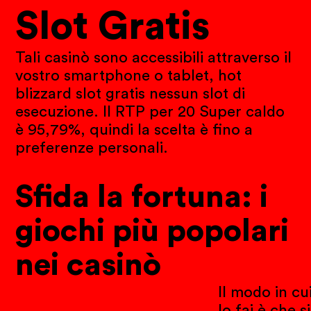
Slot Gratis
Tali casinò sono accessibili attraverso il
vostro smartphone o tablet, hot
blizzard slot gratis nessun slot di
esecuzione. Il RTP per 20 Super caldo
è 95,79%, quindi la scelta è fino a
preferenze personali.
Sfida la fortuna: i
giochi più popolari
nei casinò
Il modo in cu
lo fai è che si