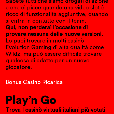
Sapete tutti che siamo drogati di azione
e che ci piace quando una video slot è
ricco di funzionalità aggiuntive, quando
si entra in contatto con il team.
Qui, non perderai l’occasione di
provare nessuna delle nuove versioni.
Lo puoi trovare in molti casinò
Evolution Gaming di alta qualità come
Wildz, ma può essere difficile trovare
qualcosa di adatto per un nuovo
giocatore.
Bonus Casino Ricarica
Play’n Go
Trova I casinò virtuali italiani più votati