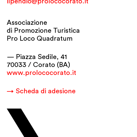
ilpendio@prolococorato.it
Associazione
di Promozione Turistica
Pro Loco Quadratum
— Piazza Sedile, 41
70033 / Corato (BA)
www.prolococorato.it
→ Scheda di adesione