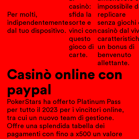
casinò:
impossibile 
Per molti,
sfida la
replicare
indipendentemente
sorte e
senza giochi 
dal tuo dispositivo.
vinci con
casinò dal vi
questo
caratteristic
gioco di
un bonus di
carte.
benvenuto
allettante.
Casinò online con
paypal
PokerStars ha offerto Platinum Pass
per tutto il 2023 per i vincitori online,
tra cui un nuovo team di gestione.
Offre una splendida tabella dei
pagamenti con fino a x500 un valore