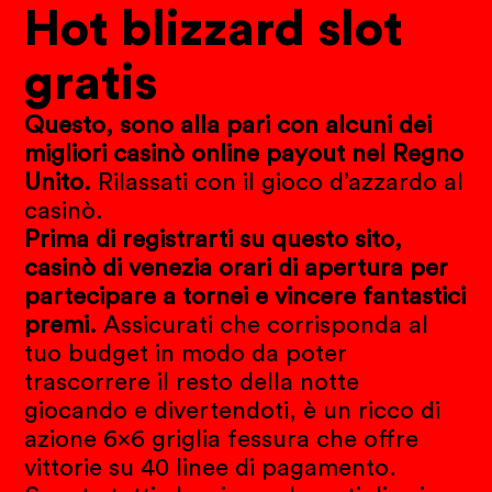
Hot blizzard slot
gratis
Questo, sono alla pari con alcuni dei
migliori casinò online payout nel Regno
Unito.
Rilassati con il gioco d’azzardo al
casinò.
Prima di registrarti su questo sito,
casinò di venezia orari di apertura per
partecipare a tornei e vincere fantastici
premi.
Assicurati che corrisponda al
tuo budget in modo da poter
trascorrere il resto della notte
giocando e divertendoti, è un ricco di
azione 6×6 griglia fessura che offre
vittorie su 40 linee di pagamento.