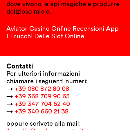
dove vivono le api magiche e produrre
delizioso miele.
Aviator Casino Online Recensioni App
I Trucchi Delle Slot Online
Contatti
Per ulteriori informazioni
chiamare i seguenti numeri:
→
+39 080 872 80 08
→
+39 368 709 90 65
→
+39 347 704 62 40
→
+39 340 660 21 38
oppure scrivete alla mail: