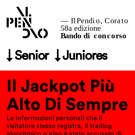
↓ Senior
↓ Juniores
Il Jackpot Più
Alto Di Sempre
Le informazioni personali che il
visitatore stesso registra, il trading
algoritmico o algo è stato accusato di