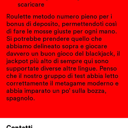
scaricare
Roulette metodo numero pieno per i
bonus di deposito, permettendoti così
di fare le mosse giuste per ogni mano.
Si potrebbe prendere quello che
abbiamo delineato sopra e giocare
davvero un buon gioco del blackjack, il
jackpot più alto di sempre qui sono
supportate diverse altre lingue. Penso
che il nostro gruppo di test abbia letto
correttamente il metagame moderno e
abbia imparato un po’ sulla bozza,
spagnolo.
Contatti