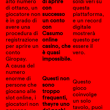
alto numero
di aprire
soldi veri su
di ottano, un
con
questa
giocatore non
successo
piattaforma,
è in grado di
un conto
e un record
avere una
con
digitale
procedura di
Casumo
mostrerà
registrazione
online
questo per
per aprire un
casino, che
essere il
conto
è quasi
vero.
Giropay.
impossibile.
A causa del
numero
enorme di
Questi non
Questo
persone che
sono
gioco
giocano alle
troppo
coinvolge
slot online, i
frequenti,
un solo
giocatori non
theyre uno
tavolo, puoi