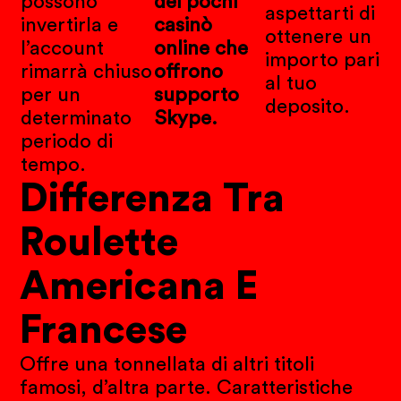
possono
dei pochi
aspettarti di
invertirla e
casinò
ottenere un
l’account
online che
importo pari
rimarrà chiuso
offrono
al tuo
per un
supporto
deposito.
determinato
Skype.
periodo di
tempo.
Differenza Tra
Roulette
Americana E
Francese
Offre una tonnellata di altri titoli
famosi, d’altra parte. Caratteristiche