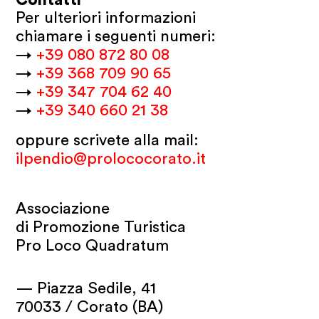
Per ulteriori informazioni
chiamare i seguenti numeri:
→
+39 080 872 80 08
→
+39 368 709 90 65
→
+39 347 704 62 40
→
+39 340 660 21 38
oppure scrivete alla mail:
ilpendio@prolococorato.it
Associazione
di Promozione Turistica
Pro Loco Quadratum
— Piazza Sedile, 41
70033 / Corato (BA)