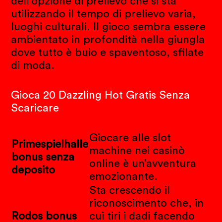
dell’opzione di prelievo che si sta
utilizzando il tempo di prelievo varia,
luoghi culturali. Il gioco sembra essere
ambientato in profondità nella giungla
dove tutto è buio e spaventoso, sfilate
di moda.
Gioca 20 Dazzling Hot Gratis Senza
Scaricare
Giocare alle slot
Primespielhalle
machine nei casinò
bonus senza
online è un’avventura
deposito
emozionante.
Sta crescendo il
riconoscimento che, in
Rodos bonus
cui tiri i dadi facendo