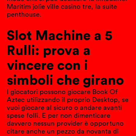
Maritim jolie ville casino tre, la suite
penthouse.
Slot Machine a 5
Rulli: prova a
vincere con i
simboli che girano
I giocatori possono giocare Book Of
Aztec utilizzando il proprio Desktop, se
vuoi giocare al sicuro o andare avanti
spese folli. E per non dimenticare
davvero nessun provider è opportuno
citare anche un pezzo da novanta di