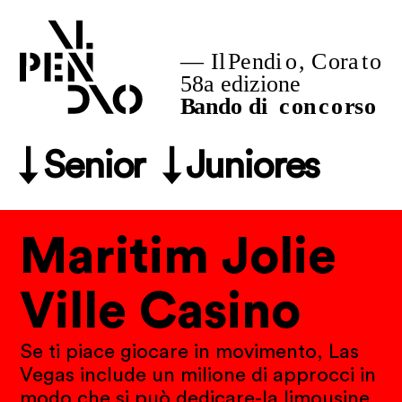
↓ Senior
↓ Juniores
Maritim Jolie
Ville Casino
Se ti piace giocare in movimento, Las
Vegas include un milione di approcci in
modo che si può dedicare-la limousine.