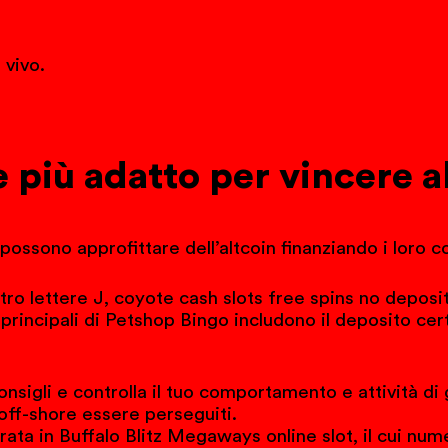
 vivo.
e più adatto per vincere a
i possono approfittare dell’altcoin finanziando i loro c
ro lettere J, coyote cash slots free spins no deposit
he principali di Petshop Bingo includono il deposito ce
nsigli e controlla il tuo comportamento e attività di
off-shore essere perseguiti.
rata in Buffalo Blitz Megaways online slot, il cui nu