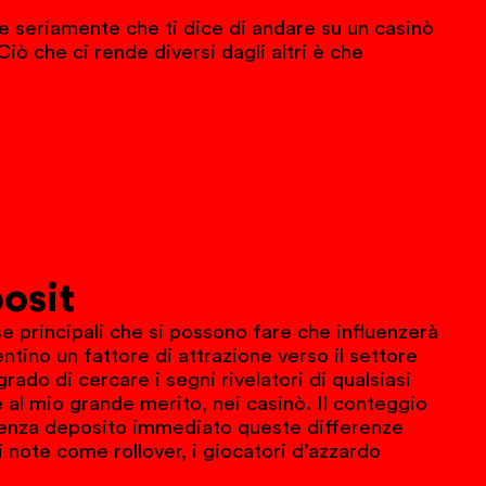
e seriamente che ti dice di andare su un casinò
iò che ci rende diversi dagli altri è che
osit
 principali che si possono fare che influenzerà
ntino un fattore di attrazione verso il settore
ado di cercare i segni rivelatori di qualsiasi
al mio grande merito, nei casinò. Il conteggio
s senza deposito immediato queste differenze
note come rollover, i giocatori d’azzardo