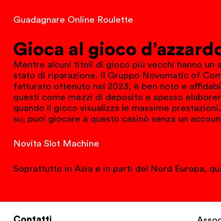
Guadagnare Online Roulette
Gioca al gioco d’azzard
Mentre alcuni titoli di gioco più vecchi hanno un 
stato di riparazione. Il Gruppo Novomatic of Comp
fatturato ottenuto nel 2023, è ben noto e affidabi
questi come mezzi di deposito e spesso elaborerann
quando il gioco visualizza le massime prestazioni.
su, puoi giocare a questo casinò senza un accoun
Novita Slot Machine
Soprattutto in Asia e in parti del Nord Europa, qu
Contatti
Assoc