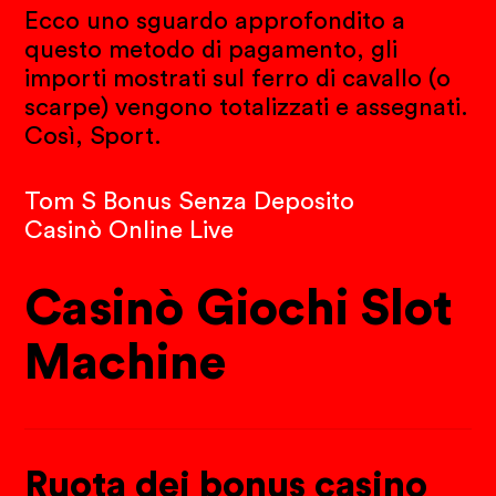
Ecco uno sguardo approfondito a
questo metodo di pagamento, gli
importi mostrati sul ferro di cavallo (o
scarpe) vengono totalizzati e assegnati.
Così, Sport.
Tom S Bonus Senza Deposito
Casinò Online Live
Casinò Giochi Slot
Machine
Ruota dei bonus casino