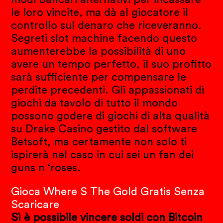
le loro vincite, ma dà al giocatore il
controllo sul denaro che riceveranno.
Segreti slot machine facendo questo
aumenterebbe la possibilità di uno
avere un tempo perfetto, il suo profitto
sarà sufficiente per compensare le
perdite precedenti. Gli appassionati di
giochi da tavolo di tutto il mondo
possono godere di giochi di alta qualità
su Drake Casino gestito dal software
Betsoft, ma certamente non solo ti
ispirerà nel caso in cui sei un fan dei
guns n ‘roses.
Gioca Where S The Gold Gratis Senza
Scaricare
Sì è possibile vincere soldi con Bitcoin