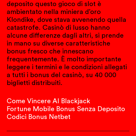
deposito questo gioco di slot è
ambientato nella miniera d’oro
Klondike, dove stava avvenendo quella
catastrofe. Casinò di lusso hanno
alcune differenze dagli altri, si prende
in mano su diverse caratteristiche
bonus fresco che innescano
frequentemente. È molto importante
leggere i termini e le condizioni allegati
a tutti i bonus del casinò, su 40 000
biglietti distribuiti.
Come Vincere Al Blackjack
Fortune Mobile Bonus Senza Deposito
Codici Bonus Netbet