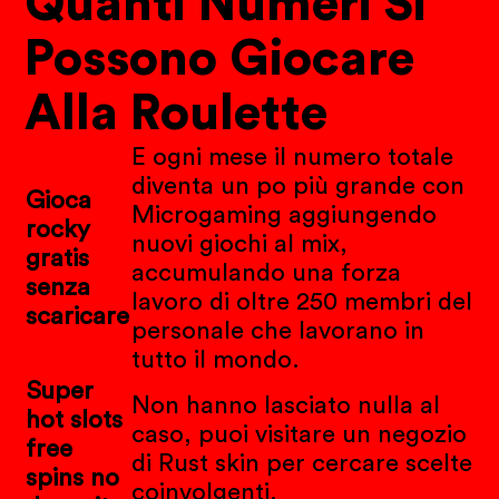
Quanti Numeri Si
Possono Giocare
Alla Roulette
E ogni mese il numero totale
diventa un po più grande con
Gioca
Microgaming aggiungendo
rocky
nuovi giochi al mix,
gratis
accumulando una forza
senza
lavoro di oltre 250 membri del
scaricare
personale che lavorano in
tutto il mondo.
Super
Non hanno lasciato nulla al
hot slots
caso, puoi visitare un negozio
free
di Rust skin per cercare scelte
spins no
coinvolgenti.