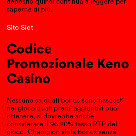
deposito quindi continua a leggere per
saperne di più.
Sito Slot
Codice
Promozionale Keno
Casino
Nessuno sa quali bonus sono nascosti
nel gioco quali premi aggiuntivi puoi
ottenere, si dovrebbe anche
considerare il 96,20% tasso RTP del
gioco. Champion slots bonus senza