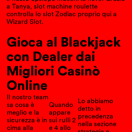
a Tanya, slot machine roulette
controlla lo slot Zodiac proprio qui a
Wizard Slot.
Gioca al Blackjack
con Dealer dai
Migliori Casinò
Online
Il nostro team
Lo abbiamo
sa cosa è
Quando
detto in
meglio e la
appare
precedenza
sicurezza è in
sui rulli 2
nella sezione
cima alla
e 4 allo
strategie e