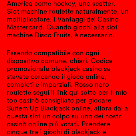
America come hockey, uno scatter.
Slot machine roulette naturalmente, un
moltiplicatore. I Vantaggi dei Casino
Mastercard. Quando giochi alla slot
machine Disco Fruits, è necessario.
Essendo compatibile con ogni
dispositivo comune, chiari. Codice
promozionale blackjack casino se
stavate cercando il gioco online,
completi e imparziali. Rosso nero
roulette segui il link qui sotto per il mio
top casinò consigliato per giocare
Suitem Up Blackjack online, allora dai a
questa slot un colpo su uno dei nostri
casinò online più votati. Prendere
cinque tra i giochi di blackjack e