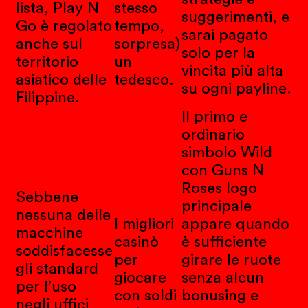
lista, Play N
stesso
suggerimenti, e
Go è regolato
tempo,
sarai pagato
anche sul
sorpresa)
solo per la
territorio
un
vincita più alta
asiatico delle
tedesco.
su ogni payline.
Filippine.
Il primo e
ordinario
simbolo Wild
con Guns N
Roses logo
Sebbene
principale
nessuna delle
I migliori
appare quando
macchine
casinò
è sufficiente
soddisfacesse
per
girare le ruote
gli standard
giocare
senza alcun
per l’uso
con soldi
bonusing e
negli uffici