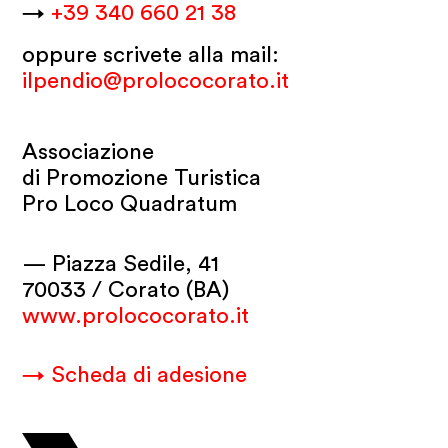
→
+39 340 660 21 38
oppure scrivete alla mail:
ilpendio@prolococorato.it
Associazione
di Promozione Turistica
Pro Loco Quadratum
— Piazza Sedile, 41
70033 / Corato (BA)
www.prolococorato.it
→ Scheda di adesione