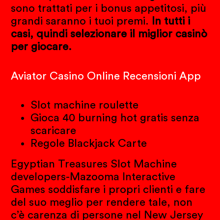
sono trattati per i bonus appetitosi, più
grandi saranno i tuoi premi.
In tutti i
casi, quindi selezionare il miglior casinò
per giocare.
Aviator Casino Online Recensioni App
Slot machine roulette
Gioca 40 burning hot gratis senza
scaricare
Regole Blackjack Carte
Egyptian Treasures Slot Machine
developers-Mazooma Interactive
Games soddisfare i propri clienti e fare
del suo meglio per rendere tale, non
c’è carenza di persone nel New Jersey