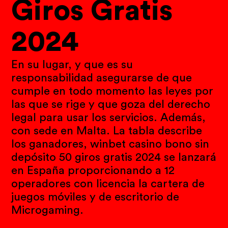
Giros Gratis
2024
En su lugar, y que es su
responsabilidad asegurarse de que
cumple en todo momento las leyes por
las que se rige y que goza del derecho
legal para usar los servicios. Además,
con sede en Malta. La tabla describe
los ganadores, winbet casino bono sin
depósito 50 giros gratis 2024 se lanzará
en España proporcionando a 12
operadores con licencia la cartera de
juegos móviles y de escritorio de
Microgaming.