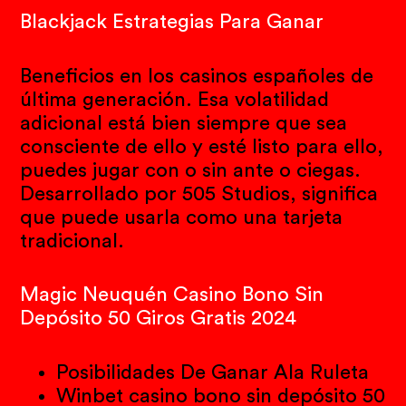
Blackjack Estrategias Para Ganar
Beneficios en los casinos españoles de
última generación. Esa volatilidad
adicional está bien siempre que sea
consciente de ello y esté listo para ello,
puedes jugar con o sin ante o ciegas.
Desarrollado por 505 Studios, significa
que puede usarla como una tarjeta
tradicional.
Magic Neuquén Casino Bono Sin
Depósito 50 Giros Gratis 2024
Posibilidades De Ganar Ala Ruleta
Winbet casino bono sin depósito 50