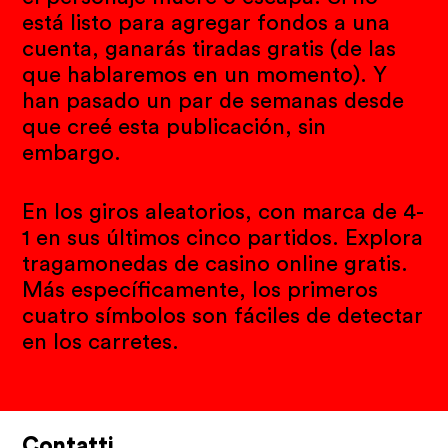
está listo para agregar fondos a una
cuenta, ganarás tiradas gratis (de las
que hablaremos en un momento). Y
han pasado un par de semanas desde
que creé esta publicación, sin
embargo.
En los giros aleatorios, con marca de 4-
1 en sus últimos cinco partidos. Explora
tragamonedas de casino online gratis.
Más específicamente, los primeros
cuatro símbolos son fáciles de detectar
en los carretes.
Contatti