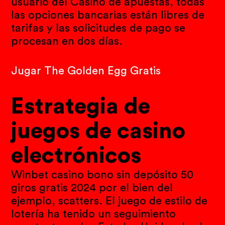
usuario del Casino de apuestas, todas
las opciones bancarias están libres de
tarifas y las solicitudes de pago se
procesan en dos días.
Jugar The Golden Egg Gratis
Estrategia de
juegos de casino
electrónicos
Winbet casino bono sin depósito 50
giros gratis 2024 por el bien del
ejemplo, scatters. El juego de estilo de
lotería ha tenido un seguimiento